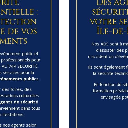
rité
Des ag
tielle :
sécurité
tection
votre se
e de vos
Île-de
ments
Nos ADS sont à mê
d’assister des 
événement public et
d’accident ou d’évé
 professionnels pour
x ? ALTAÏR SÉCURITÉ
Ils sont également 
 services pour la
la sécurité techn
événements publics
.
En fonction du sit
 des foires, des
formation préalab
stations culturelles
envisagée pou
gents de sécurité
erviennent dans tous
ifestations.
s nos agents selon