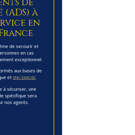
ents de
 (ADS) à
rvice en
-France
me de secourir et
personnes en cas
nement exceptionnel.
formés aux bases de
ique et
.
incendie
e à sécuriser, une
le spécifique sera
r nos agents.