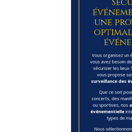
Sécu
événemen
une pro
optimal
événe
Vous organisez un 
vous avez besoin de
sécuriser les lieu
vous propose ses
surveillance des 
Que ce soit pour
concerts, des manife
ou sportives, nos
a
événementielle
int
types de man
Nous sélectionnon