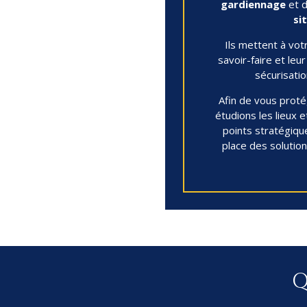
gardiennage
et 
si
Ils mettent à votr
savoir-faire et leu
sécurisatio
Afin de vous proté
étudions les lieux 
points stratégiqu
place des solutio
Q