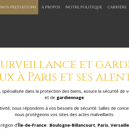
NOS PRESTATIONS
À PROPOS
NOTRE POLITIQUE
CARRIÈRE
 surveillance et gard
x à Paris et ses ale
spécialisée dans la protection des biens, assure la sécurité de 
et de
gardiennage
.
ivité, nous répondons à vos besoins de sécurité. Salles de concer
nous protégeons vos sites des actes malveillants.
région d’
Île-de-France
:
Boulogne-Billancourt
,
Paris
,
Versaill